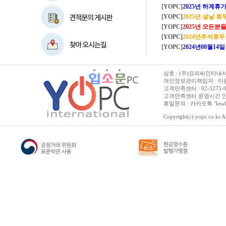
[YOPC]
2025년 하계휴가 8/2~8/
[YOPC]
2025년 설날 
[YOPC]
2025년 모든분들 새해복 많이
[YOPC]
2024년추석휴
[YOPC]
2024년08월14일 수요일 
상호 : (주)요피씨인터내셔널
개인정보관리책임자 : 이용순 
고객만족센터 : 02-3275-0067 
고객만족센터 운영시간 안내 :
휴일문의 : 카카오톡 "ktwl
Copyright(c) yopc.co.kr Al