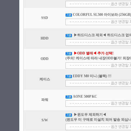
COLORFUL SL500 아이보라 (256GB
SSD
▶하드디스크 제외◀ 하드디스크 없이
HDD
▶ODD 별매◀ 추가 선택!
(주의! 케이스에 따라 내장ODD불가! 외장
ODD
EDDY M0 미니 (블랙) !!!
케이스
AONE 500P KC
파워
▶윈도우 제외하기◀
(윈도우 미 구매로 미설치 되어 발송 되십니
S/W