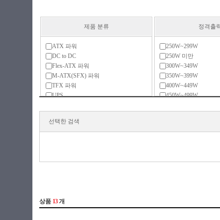
제품 분류
정격출
ATX 파워
250W~299W
DC to DC
250W 미만
Flex-ATX 파워
300W~349W
M-ATX(SFX) 파워
350W~399W
TFX 파워
400W~449W
UPS
450W~499W
리던던트
500W~599W
서버용 파워
600W~699W
선택한 검색
전용 액세서리
700W~799W
800W~899W
900W~999W
1000W~1299W
1300W~1599W
1600W~1999W
2000W 이상