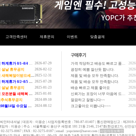
고객만족센터
제휴문의
이벤트
맞춤결제
2026-07-29
2026
하계휴가 8/1~8/4 휴무일입니다.
가격 적당하고 배송도 빠르고 품질 좋아요
2026-02-12
2026
6년 설날 휴무공지
굉장히 예쁨 잘산듯 합니다.
2025-12-31
2026
년 새해복많이받으세요 ^^
제품 및 배송 모두 만족합니다.
2025-07-28
2026
하계휴가 8/2~8/5 휴무일입니다.
제품 및 배송 모두 만족합니다.
2025-01-23
2026
5년 설날 휴무공지
배송 빠르고 제품 좋아요
2025-01-01
2026
모든분들 새해복 많이 받으세요 !!!
신뢰가는 포장이 너무 마음에 드네요
2024-09-10
2026
4년추석휴무공지
깔끔하고 잘됩니다~~
2024-08-12
2026
8월14일 수요일 택배없는날 안내
크고좋아요 이쁩니다~~~
피씨인터내셔널 | 대표자 : 이용순 | 사업자등록번호 : 780-87-01407 | 통신판매업신고 : 제2019
 : 이용순 | 주소 : 서울특별시 용산구 새창로 181 21동 2146, 2147호(한강로2가, 선인상
275-0067 | FAX : 02-3275-0187 | email : yopcinter@naver.com |
사업자정보확인
시간 안내 : 평일(월~토) 11 : 00~19 : 00 매주 2/4주 일요일 확장근무(공휴일,1/3주일요