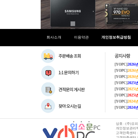
코어3
코어5
코어7
코어M
코어i3
코어i5
회사소개
이용약관
개인정보취급방침
코어i7
코어i9
코어 울트라5
코어 울트라5(S3)
[YOPC]
2026년 
코어 울트라7
[YOPC]
202
코어 울트라7(S3)
[YOPC]
2026
코어 울트라9
[YOPC]
2025년 
펜티엄
[YOPC]
202
[YOPC]
2025년 
[YOPC]
202
[YOPC]
2024년0
상호 : (주)요
개인정보관리책임자
고객만족센터 : 02-3
고객만족센터 운영