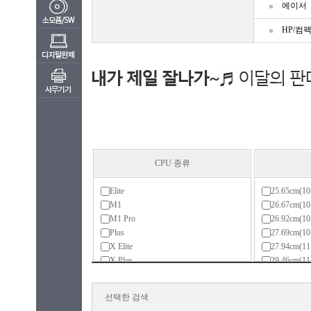
에이서
HP/컴
CPU 종류
Elite
25.65cm(1
M1
26.67cm(1
M1 Pro
26.92cm(1
Plus
27.69cm(1
X Elite
27.94cm(
X Plus
29.46cm(1
골드
30.9cm(12
라이젠3(ZEN)
30.48cm(
선택한 검색
라이젠3(ZEN+)
31.24cm(1