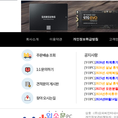
회사소개
이용약관
개인정보취급방침
고객
[YOPC]
2026년 하계휴가 8/1~8/
[YOPC]
2026년 설날 
[YOPC]
2026년 새해복많이
[YOPC]
2025년 하계휴가 8/2~8/
[YOPC]
2025년 설날 
[YOPC]
2025년 모든분들 새해복 많이
[YOPC]
2024년추석휴
[YOPC]
2024년08월14일 수요일 
상호 : (주)요피씨인터내셔널
개인정보관리책임자 : 이용순 