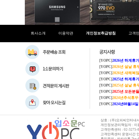
회사소개
이용약관
개인정보취급방침
고객
[YOPC]
2026년 하계휴가 8/1~8/
[YOPC]
2026년 설날 
[YOPC]
2026년 새해복많이
[YOPC]
2025년 하계휴가 8/2~8/
[YOPC]
2025년 설날 
[YOPC]
2025년 모든분들 새해복 많이
[YOPC]
2024년추석휴
[YOPC]
2024년08월14일 수요일 
상호 : (주)요피씨인터내셔널
개인정보관리책임자 : 이용순 
고객만족센터 : 02-3275-0067 
고객만족센터 운영시간 안내 :
휴일문의 : 카카오톡 "ktwl