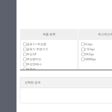
제품 분류
최고유선
공유기+무선랜
1Gbps
공유기 주변기기
2.5Gbps
무선AP
10Gbps
무선랜카드
100Mbps
무선안테나
유무선
유무선 패키지
유선
선택한 검색
크래들