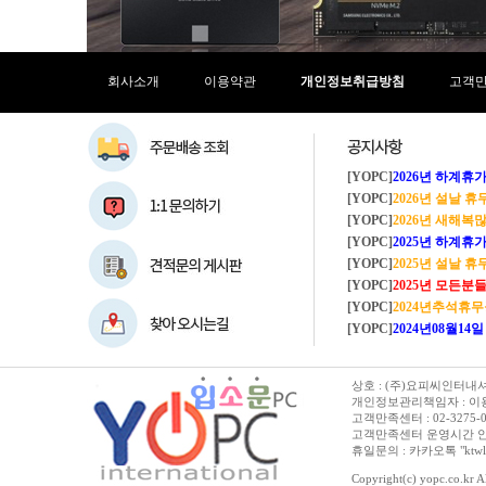
회사소개
이용약관
개인정보취급방침
고객
[YOPC]
2026년 하계휴가 8/1~8/
[YOPC]
2026년 설날 
[YOPC]
2026년 새해복많이
[YOPC]
2025년 하계휴가 8/2~8/
[YOPC]
2025년 설날 
[YOPC]
2025년 모든분들 새해복 많이
[YOPC]
2024년추석휴
[YOPC]
2024년08월14일 수요일 
상호 : (주)요피씨인터내셔널
개인정보관리책임자 : 이용순 
고객만족센터 : 02-3275-0067 
고객만족센터 운영시간 안내 :
휴일문의 : 카카오톡 "ktwl
Copyright(c) yopc.co.kr Al