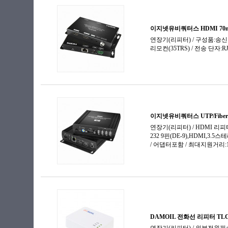
외부전원 스위치
패러럴 확장
주변용품
컨버터
컨트롤러
화면 분할기