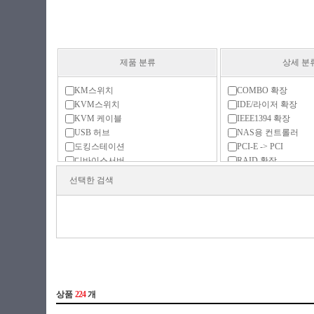
제품 분류
상세 분
KM스위치
COMBO 확장
KVM스위치
IDE/라이저 확장
KVM 케이블
IEEE1394 확장
USB 허브
NAS용 컨트롤러
도킹스테이션
PCI-E -> PCI
디바이스서버
RAID 확장
매트릭스 스위치(n:n)
SATA 확장
선택한 검색
멀티허브
USB 2.0 확장
무선신호확장기
USB 3.0 확장
분배기(1:n)
USB 3.1 확장
분배기/선택기
USB 3.2 확장
블루투스 동글
USB 확장
생체인식 동글
e-SATA 확장
선택기(n:1)
시리얼 확장
신호분리기
에뮬레이터
연장기(리피터)
오디오 분리기