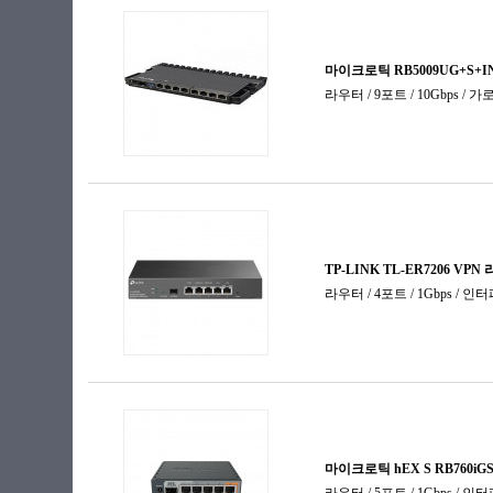
주변기기
컨버터
프린터서버
플러그
허브랙