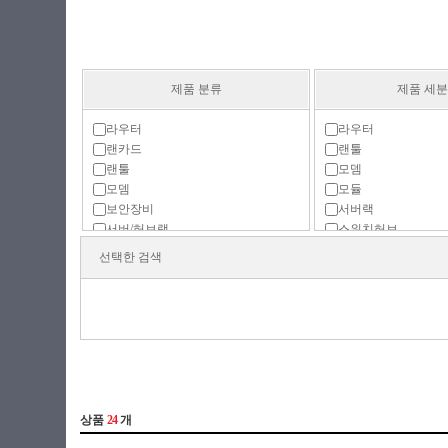
제품 분류
제품 세
라우터
라우터
랜카드
랜툴
랜툴
모뎀
모뎀
모듈
보안장비
서버랙
서버/허브랙
스위치허브
스위치허브
유선랜카드(1Gbps)
선택한 검색
인젝터
유선랜카드(2.5Gbps)
주변기기
유선랜카드(5Gbps)
컨버터
유선랜카드(10Gbps)
프린터 서버
유선랜카드(25Gbps)
유선랜카드(40Gbps)
유선랜카드(100Gbps
유선랜카드(일반)
인젝터
전원공급장치