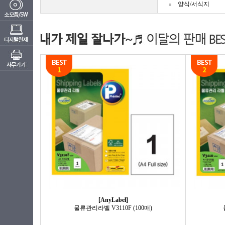
양식/서식지
[AnyLabel]
물류관리라벨 V3110F (100매)