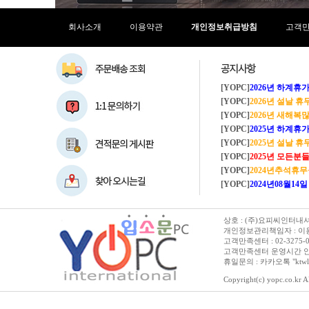
회사소개
이용약관
개인정보취급방침
고객
[YOPC]
2026년 하계휴가 8/1~8/
[YOPC]
2026년 설날 
[YOPC]
2026년 새해복많이
[YOPC]
2025년 하계휴가 8/2~8/
[YOPC]
2025년 설날 
[YOPC]
2025년 모든분들 새해복 많이
[YOPC]
2024년추석휴
[YOPC]
2024년08월14일 수요일 
상호 : (주)요피씨인터내셔널
개인정보관리책임자 : 이용순 
고객만족센터 : 02-3275-0067 
고객만족센터 운영시간 안내 :
휴일문의 : 카카오톡 "ktwl
Copyright(c) yopc.co.kr Al