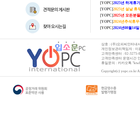
[YOPC]
2025년 하계휴가 8/2~8/
[YOPC]
2025년 설날 
[YOPC]
2025년 모든분들 새해복 많이
[YOPC]
2024년추석휴
[YOPC]
2024년08월14일 수요일 
상호 : (주)요피씨인터내셔널
개인정보관리책임자 : 이용순 
고객만족센터 : 02-3275-0067 
고객만족센터 운영시간 안내 :
휴일문의 : 카카오톡 "ktwl
Copyright(c) yopc.co.kr Al