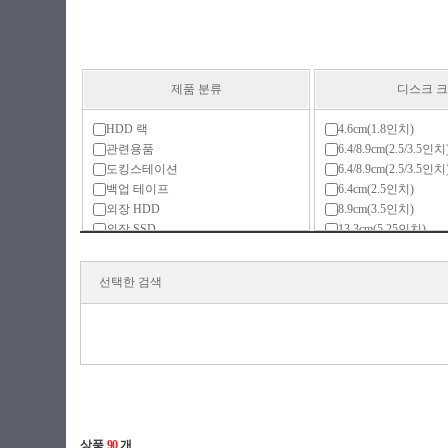
제품 분류
디스크 
HDD 랙
4.6cm(1.8인치)
관련용품
6.4/8.9cm(2.5/3.5인치
도킹스테이션
6.4/8.9cm(2.5/3.5인치
백업 테이프
6.4cm(2.5인치)
외장 HDD
8.9cm(3.5인치)
외장 SSD
13.3cm(5.25인치)
외장스토리지(DAS)
M.2 (2230)
외장 케이스
M.2 (2242)
선택한 검색
M.2 (2280)
M.2 (기타)
Mini SATA(mSATA)
PCIe 카드