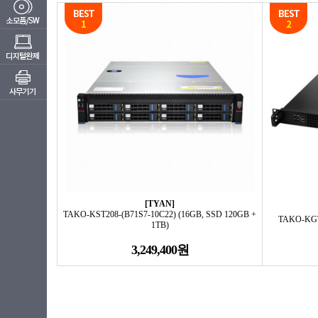
[TYAN]
TAKO-KST208-(B71S7-10C22) (16GB, SSD 120GB +
TAKO-KGT1
1TB)
3,249,400원