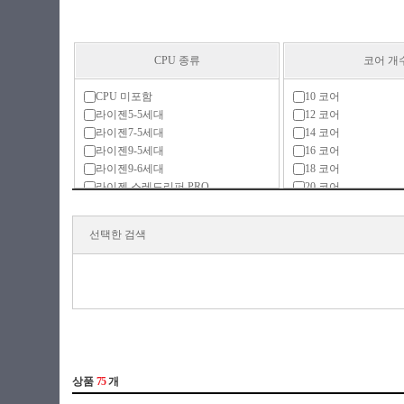
CPU 종류
코어 개
CPU 미포함
10 코어
라이젠5-5세대
12 코어
라이젠7-5세대
14 코어
라이젠9-5세대
16 코어
라이젠9-6세대
18 코어
라이젠 스레드리퍼 PRO
20 코어
셀러론
22 코어
아톰
24 코어
선택한 검색
에픽
26 코어
제온
28 코어
코어 울트라7-2세대
32 코어
코어 울트라9-2세대
38 코어
펜티엄
48 코어
48코어
52 코어
56 코어
64 코어
64코어