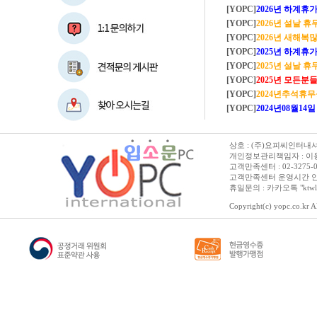
[YOPC]
2026년 하계휴가 8/1~8/
[YOPC]
2026년 설날 
[YOPC]
2026년 새해복많이
[YOPC]
2025년 하계휴가 8/2~8/
[YOPC]
2025년 설날 
[YOPC]
2025년 모든분들 새해복 많이
[YOPC]
2024년추석휴
[YOPC]
2024년08월14일 수요일 
상호 : (주)요피씨인터내셔널
개인정보관리책임자 : 이용순 
고객만족센터 : 02-3275-0067 
고객만족센터 운영시간 안내 :
휴일문의 : 카카오톡 "ktwl
Copyright(c) yopc.co.kr Al