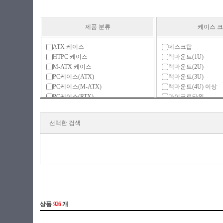
제품 분류
케이스 
ATX 케이스
데스크탑
HTPC 케이스
랙마운트(1U)
M-ATX 케이스
랙마운트(2U)
PC케이스(ATX)
랙마운트(3U)
PC케이스(M-ATX)
랙마운트(4U) 이상
PC케이스(RTX)
마이크로타워
RTX 케이스
미니ITX(리틀밸리)
랙마운트
미니타워
선택한 검색
모니터 일체형
미니타워(LP)
미니ITX
미들타워
액세서리
빅타워
튜닝 케이스
슬림(LP)
슬림(일반)