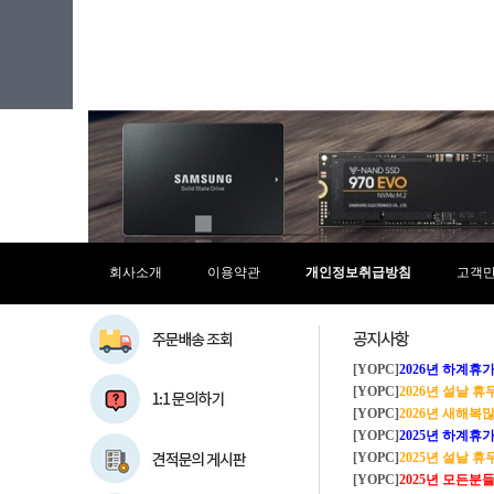
코어M
코어i3
코어i5
코어i7
코어i9
코어 울트라5
코어 울트라5(S3)
코어 울트라7
코어 울트라7(S3)
코어 울트라9
펜티엄
회사소개
이용약관
개인정보취급방침
고객
[YOPC]
2026년 하계휴가 8/1~8/
[YOPC]
2026년 설날 
[YOPC]
2026년 새해복많이
[YOPC]
2025년 하계휴가 8/2~8/
[YOPC]
2025년 설날 
[YOPC]
2025년 모든분들 새해복 많이