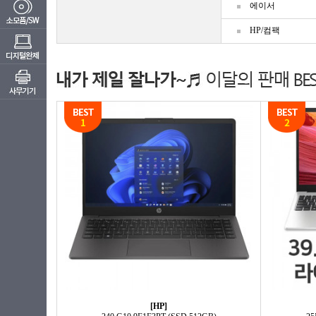
에이서
HP/컴팩
[HP]