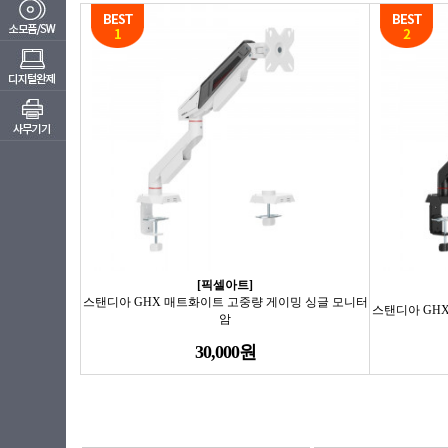
[픽셀아트]
스탠디아 GHX 매트화이트 고중량 게이밍 싱글 모니터
스탠디아 GH
암
30,000원