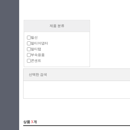
제품 분류
릴선
멀티어댑터
멀티탭
부속용품
콘센트
선택한 검색