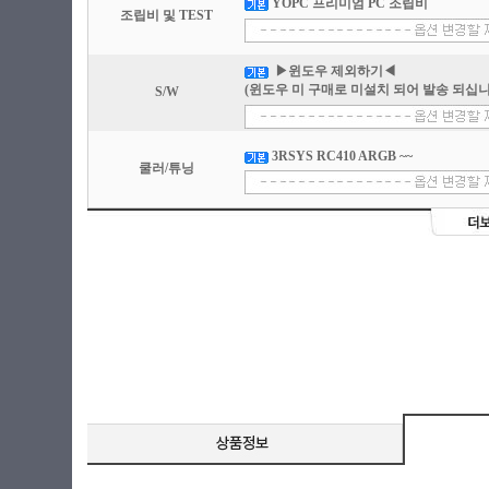
YOPC 프리미엄 PC 조립비
조립비 및 TEST
▶윈도우 제외하기◀
(윈도우 미 구매로 미설치 되어 발송 되십니
S/W
3RSYS RC410 ARGB ~~
쿨러/튜닝