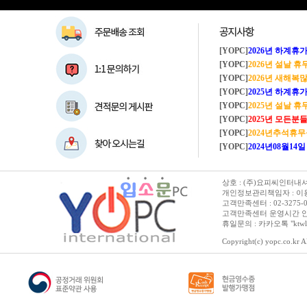
[YOPC]
2026년 하계휴가 8/1~8/
[YOPC]
2026년 설날 
[YOPC]
2026년 새해복많이
[YOPC]
2025년 하계휴가 8/2~8/
[YOPC]
2025년 설날 
[YOPC]
2025년 모든분들 새해복 많이
[YOPC]
2024년추석휴
[YOPC]
2024년08월14일 수요일 
상호 : (주)요피씨인터내셔널
개인정보관리책임자 : 이용순 
고객만족센터 : 02-3275-0067 
고객만족센터 운영시간 안내 :
휴일문의 : 카카오톡 "ktwl
Copyright(c) yopc.co.kr Al