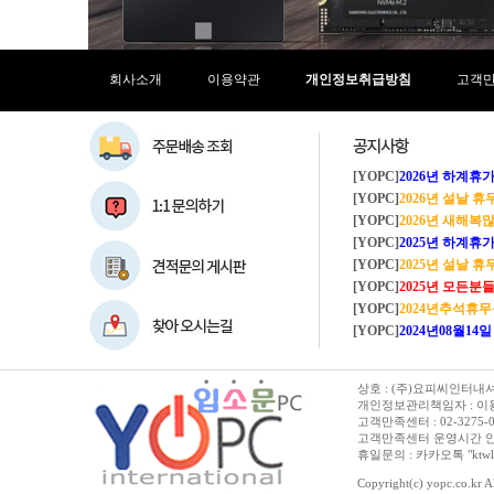
회사소개
이용약관
개인정보취급방침
고객
[YOPC]
2026년 하계휴가 8/1~8/
[YOPC]
2026년 설날 
[YOPC]
2026년 새해복많이
[YOPC]
2025년 하계휴가 8/2~8/
[YOPC]
2025년 설날 
[YOPC]
2025년 모든분들 새해복 많이
[YOPC]
2024년추석휴
[YOPC]
2024년08월14일 수요일 
상호 : (주)요피씨인터내셔널
개인정보관리책임자 : 이용순 
고객만족센터 : 02-3275-0067 
고객만족센터 운영시간 안내 :
휴일문의 : 카카오톡 "ktwl
Copyright(c) yopc.co.kr Al