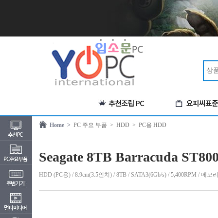
Home >
PC 주요 부품
> HDD
> PC용 HDD
Seagate 8TB Barracuda ST80
HDD (PC용) / 8.9cm(3.5인치) / 8TB / SATA3(6Gb/s) / 5,400RPM /