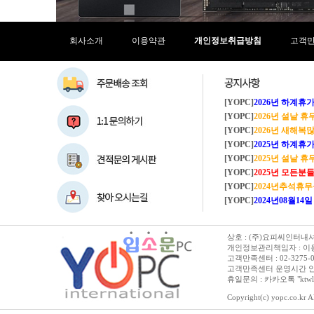
회사소개
이용약관
개인정보취급방침
고객
[YOPC]
2026년 하계휴가 8/1~8/
[YOPC]
2026년 설날 
[YOPC]
2026년 새해복많이
[YOPC]
2025년 하계휴가 8/2~8/
[YOPC]
2025년 설날 
[YOPC]
2025년 모든분들 새해복 많이
[YOPC]
2024년추석휴
[YOPC]
2024년08월14일 수요일 
상호 : (주)요피씨인터내셔널
개인정보관리책임자 : 이용순 
고객만족센터 : 02-3275-0067 
고객만족센터 운영시간 안내 :
휴일문의 : 카카오톡 "ktwl
Copyright(c) yopc.co.kr Al